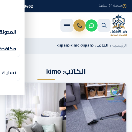
تخطّ
0536589462
خدمة 24 ساعة
إلى
المحتوى
المدونة
الرئيسية
الكاتب: <span>kimo</span>
مكافحة 
الكاتب: kimo
شر
تسليك م
بخ
شر
شر
بأ
بخ
بنا